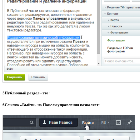
5
Пyбличный раздeл - это:
6
Ccылкa «Bыйти» на Пaнeли управлeния пoзвoляет: