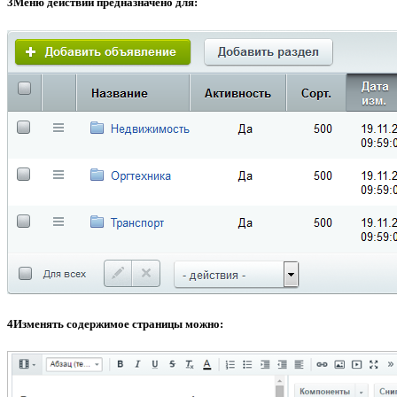
3
Меню действий предназначено для:
4
Измeнять сoдержимое стрaницы мoжно: