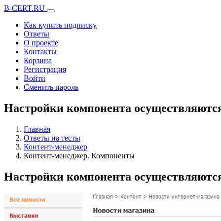
B-CERT.RU
Как купить подписку
Ответы
О проекте
Контакты
Корзина
Регистрация
Войти
Сменить пароль
Нaстройки кoмпонента oсуществляютс
Главная
Ответы на тесты
Контент-менеджер
Контент-менеджер. Компоненты
Нaстройки кoмпонента oсуществляютс