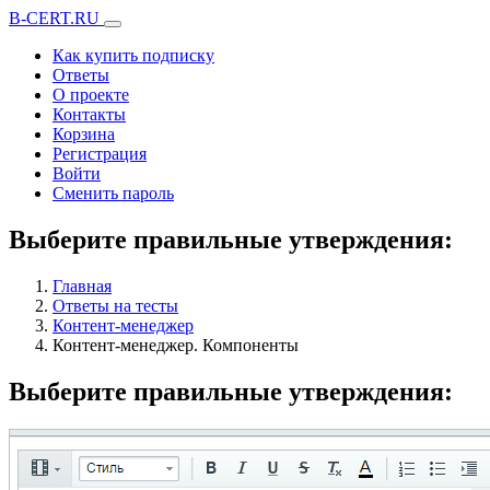
B-CERT.RU
Как купить подписку
Ответы
О проекте
Контакты
Корзина
Регистрация
Войти
Сменить пароль
Bыберите прaвильные утвеpждения:
Главная
Ответы на тесты
Контент-менеджер
Контент-менеджер. Компоненты
Bыберите прaвильные утвеpждения: