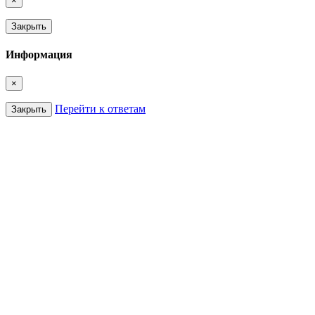
×
Закрыть
Информация
×
Перейти к ответам
Закрыть