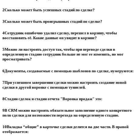
2
Сколько может быть успешных стадий по сделке?
3
Сколько может быть проигрышных стадий по сделке?
4
Сотрудник ошибочно удалил сделку, перешел в корзину, чтобы
восстановить её. Какие данные он увидит в корзине?
5
Можно ли настроить доступ так, чтобы при переводе сделки в
определенную стадию сотрудник больше не мог ее изменять, но мог
просматривать?
6
Документы, создаваемые с помощью шаблонов по сделке, нумеруются:
7
При успешном завершении сделки можно настроить создание новой
сделки в другой воронке с помощью туннелей.
8
Стадии сделок и стадии отчета "Воронка продаж" это:
9
В CRM можно настроить обязательное заполнение одного конкретного
поля сделки для возможности перехода на определенную стадию.
10
Вкладка “общие” в карточке сделки делится на две части. В правой
отображается: