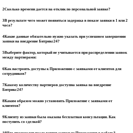
2
Сколько времени дается на отклик по персональной заявке?
3
В результате чего может появиться задержка в показе заявки в 1 или 2
часа?
4
Какие данные обязательно нужно указать при успешном завершении
заявки на внедрение Битрикс24?
5
Выберите фактор, который не учитывается при распределении заявок
между партнерами:
6
Как настроить доступы к Приложению с заявками от клиентов для
сотрудников?
7
Какому количеству партнеров доступна заявка на внедрение
Битрикс24?
8
Каким образом можно установить Приложение с заявками от
клиентов?
9
Клиенту из заявки была оказана бесплатная консультация. Как
поступить со сделкой?
10
Что происходит после взятия заявки из Приложения в работу?